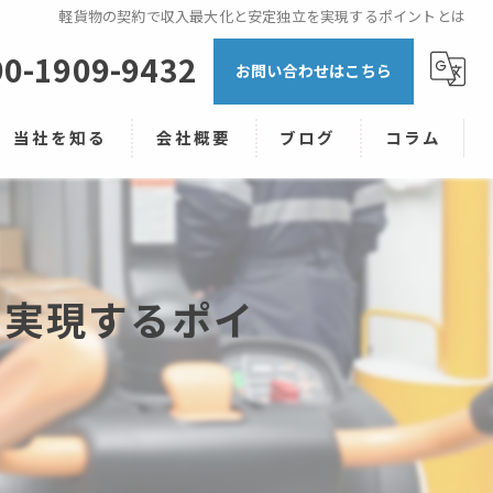
軽貨物の契約で収入最大化と安定独立を実現するポイントとは
90-1909-9432
お問い合わせはこちら
当社を知る
会社概要
ブログ
コラム
NOANS株式会社の軽貨物
高収入
を実現するポイ
未経験
シフト制
キャリアアップ