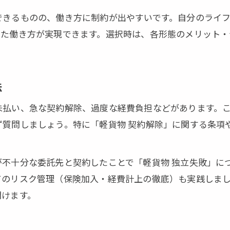
軽貨物契約解除リスクと安全対策
できるものの、働き方に制約が出やすいです。自分のライ
契約トラブルを防ぐ軽貨物契約書の知識
した働き方が実現できます。選択時は、各形態のメリット
法
未払い、急な契約解除、過度な経費負担などがあります。
ず質問しましょう。特に「軽貨物 契約解除」に関する条項
不十分な委託先と契約したことで「軽貨物 独立失敗」に
てのリスク管理（保険加入・経費計上の徹底）も実践しま
開けます。