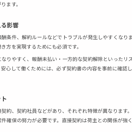
がります。
法人軽貨物契約で収入安定を目指す方法
助成金活用による軽貨物法人契約の実態
える影響
手取り最大化を目指す経費管理の秘訣
報酬条件、解約ルールなどでトラブルが発生しやすくなり
軽貨物契約の経費管理で手取りを増やすコツ
働き方を実現するためにも必須です。
燃料費や保険料を抑える軽貨物の工夫
なりやすく、報酬未払い・一方的な契約解除といったリス
経費削減で手取り最大化する軽貨物運送術
。安心して働くためには、必ず契約書の内容を事前に確認
軽貨物ドライバーの経費管理の実践事例
手取り減を防ぐ軽貨物契約の経費交渉方法
軽貨物でやってはいけない契約パターン
ット
軽貨物契約で失敗しやすい注意点を解説
接契約、契約社員などがあり、それぞれ特徴が異なります
やってはいけない軽貨物契約の典型例
案件確保の努力が必要です。直接契約は荷主との関係が強
独立失敗につながる軽貨物契約の選択