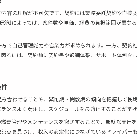
係
委託契約と正社員契約の比較と注意点
独立失敗を防ぐ軽貨物契約の見極め方
約内容の理解が不可欠です。契約には業務委託契約や直接
約形態によっては、案件数や単価、経費の負担範囲が異な
軽貨物業界の最新契約トレンドと注意点
業務委託契約と安定収入の関係性を解説
一方で自己管理能力や営業力が求められます。一方、契約
軽貨物業務委託で安定収入を実現する方法
を図るには、契約前に契約書や報酬体系、サポート体制を
業務委託契約が軽貨物収入に与える影響
軽貨物業務委託契約書の重要ポイント
委託契約失敗例と安心できる選び方
条件
軽貨物業務委託で収入が不安定になる理由
組み合わせることや、繁忙期・閑散期の傾向を把握して長
法人化における軽貨物契約の選択肢とは
バランスよく受注し、スケジュールを最適化することが挙げ
軽貨物法人契約のメリットとデメリット
の燃費管理やメンテナンスを徹底することで、無駄な支出を
法人化で広がる軽貨物契約の可能性
改善点を見つけ、収入の安定化につなげているドライバーも
軽貨物開業時の法人契約と個人契約の比較