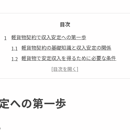
目次
軽貨物契約で収入安定への第一歩
軽貨物契約の基礎知識と収入安定の関係
軽貨物で安定収入を得るために必要な条件
契約書の有無が軽貨物ドライバーに与える影響
軽貨物の契約形態別メリットとデメリット
軽貨物契約で避けたいリスクと対策方法
定への第一歩
独立を目指すなら契約選びが肝心
軽貨物独立で成功する契約選びのポイント
軽貨物開業前に知るべき契約形態の違い